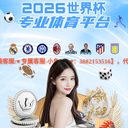
股票代
泛亚电竞·(中国)电子竞技平台
码：
831195