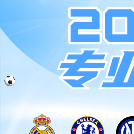
泛亚电竞·(中国)电子竞技平台