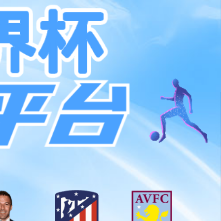
中心
新闻中心
投资者关系
En