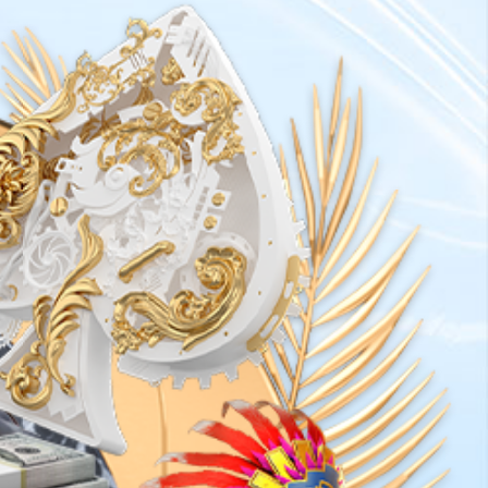
投诉方式
电话：+86-532 8311 0077