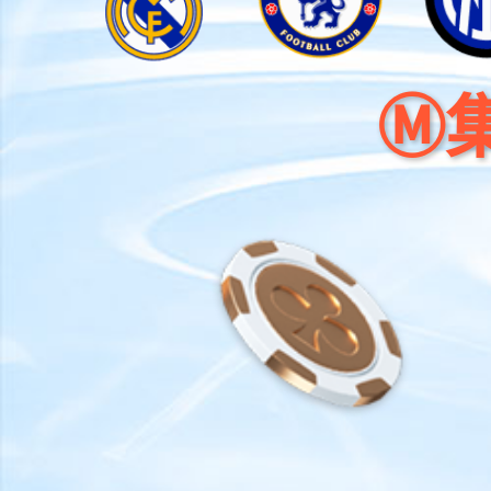
科研创新
企业文化
产品中心
制动系统软管及总成
动力转向系统软管及总成
冷却系统软管及总成
燃油系统软管及总成
新闻中心
投资者关系